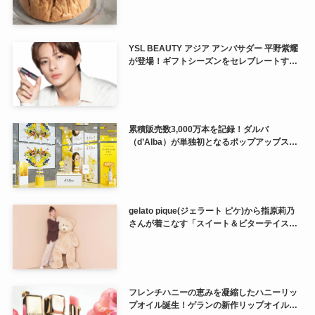
YSL BEAUTY アジア アンバサダー 平野紫耀
が登場！ギフトシーズンをセレブレートする
新コンテンツ公開。
累積販売数3,000万本を記録！ダルバ
（d’Alba）が単独初となるポップアップスト
アを@cosme OSAKAで開催♪
gelato pique(ジェラート ピケ)から指原莉乃
さんが着こなす「スイート＆ビターテイス
ト」のバレンタイン新作コレクションが登場
♡
フレンチハニーの恵みを凝縮したハニーリッ
プオイル誕生！ゲランの新作リップオイルが