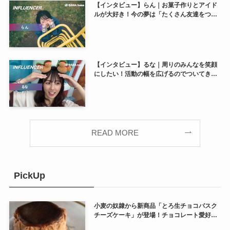
【インタビュー】らん｜お菓子作りとアイド
ルが大好き！今の夢は「たくさん友達をつく
る」ことです♡
【インタビュー】るな｜周りのみんなを笑顔
にしたい！活動の幅を広げるのでついてきて
ください♪
READ MORE
PickUp
小麦の奴隷から新商品「とろ生チョコバスク
チーズケーキ」が登場！チョコレート愛好者
も虜になる贅沢で本格的な味わい♡