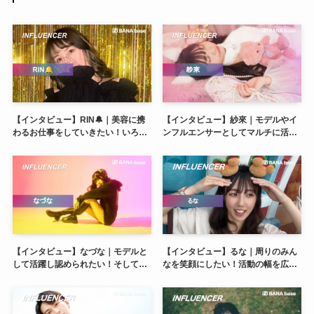
【インタビュー】RIN🔔｜美容に携
【インタビュー】紗來｜モデルやイ
わるお仕事をしていきたい！いろん
ンフルエンサーとしてマルチに活
な経験をしてさらに自分を磨いてい
躍！モデル活動の幅をもっと広げた
きたいです♬
い♡
【インタビュー】なづな｜モデルと
【インタビュー】るな｜周りのみん
して活躍し認められたい！そして応
なを笑顔にしたい！活動の幅を広げ
援してくれた皆に恩返しをしたい！
るのでついてきてください♪