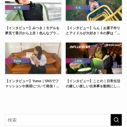
【インタビュー】みつき｜モデルを
【インタビュー】らん｜お菓子作り
夢見て香川から上京！色んなブラン
とアイドルが大好き！今の夢は「た
ドの広告モデルになりたい！
くさん友達をつくる」ことです♡
【インタビュー】Yume｜SNSでフ
【インタビュー】ことの｜日常生活
ァッションや美容について発信！ア
の嬉しい楽しい出来事を動画にして
パレルブランドを作る事が夢♡
発信！好きな食べ物はみかんです♡