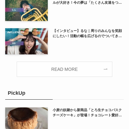
ルが大好き！今の夢は「たくさん友達をつく
る」ことです♡
【インタビュー】るな｜周りのみんなを笑顔
にしたい！活動の幅を広げるのでついてきて
ください♪
READ MORE
PickUp
小麦の奴隷から新商品「とろ生チョコバスク
チーズケーキ」が登場！チョコレート愛好者
も虜になる贅沢で本格的な味わい♡