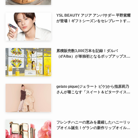
YSL BEAUTY アジア アンバサダー 平野紫耀
が登場！ギフトシーズンをセレブレートする
新コンテンツ公開。
累積販売数3,000万本を記録！ダルバ
（d’Alba）が単独初となるポップアップスト
アを@cosme OSAKAで開催♪
gelato pique(ジェラート ピケ)から指原莉乃
さんが着こなす「スイート＆ビターテイス
ト」のバレンタイン新作コレクションが登場
♡
フレンチハニーの恵みを凝縮したハニーリッ
プオイル誕生！ゲランの新作リップオイルが
気になる♡